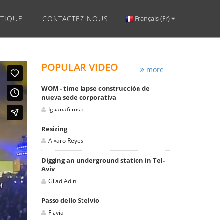
TIQUE
CONTACTEZ NOUS
Français (Fr)
POPULAR VIDEO
more
WOM - time lapse construcción de
nueva sede corporativa
Iguanafilms.cl
Resizing
Alvaro Reyes
Digging an underground station in Tel-
Aviv
Gilad Adin
Passo dello Stelvio
Flavia