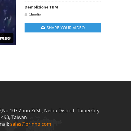
Demolizione TBM
Claudio
SHARE YOUR VIDEO
F,No.107,Zhou Zi St., Neihu District, Taipei City
1493, Taiwan
mail:
sales@brinno.com