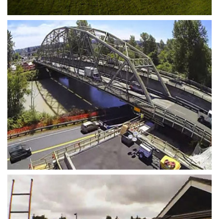
McDonald's Construction Time Lapse
by BanksPhotos
SR 167 Puyallup River Bridge Move
by WSDOT