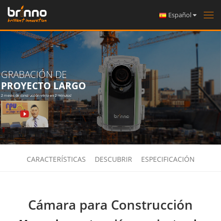
Español
Tog
nav
GRABACIÓN DE
PROYECTO LARGO
2 meses de construcción verlo en 2 minutos!
CARACTERÍSTICAS
DESCUBRIR
ESPECIFICACIÓN
Cámara para Construcción